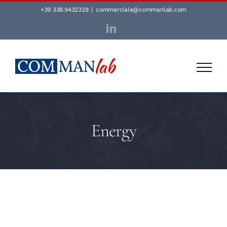
Salta
+39 338.9432328
|
commerciale@commanlab.com
al
LinkedIn
contenuto
Energy