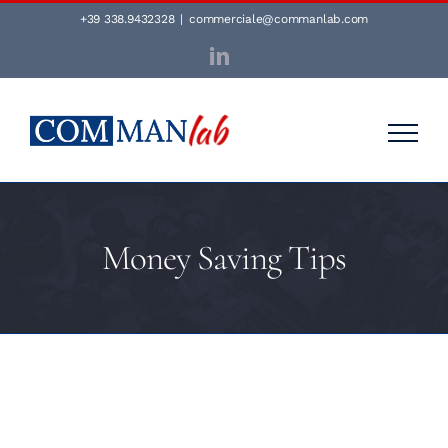
Salta
+39 338.9432328
|
commerciale@commanlab.com
al
LinkedIn
contenuto
Money Saving Tips